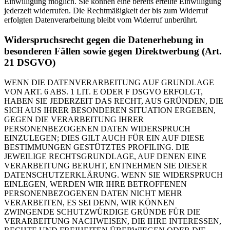
Einwilligung möglich. Sie können eine bereits erteilte Einwilligung
jederzeit widerrufen. Die Rechtmäßigkeit der bis zum Widerruf
erfolgten Datenverarbeitung bleibt vom Widerruf unberührt.
Widerspruchsrecht gegen die Datenerhebung in
besonderen Fällen sowie gegen Direktwerbung (Art.
21 DSGVO)
WENN DIE DATENVERARBEITUNG AUF GRUNDLAGE
VON ART. 6 ABS. 1 LIT. E ODER F DSGVO ERFOLGT,
HABEN SIE JEDERZEIT DAS RECHT, AUS GRÜNDEN, DIE
SICH AUS IHRER BESONDEREN SITUATION ERGEBEN,
GEGEN DIE VERARBEITUNG IHRER
PERSONENBEZOGENEN DATEN WIDERSPRUCH
EINZULEGEN; DIES GILT AUCH FÜR EIN AUF DIESE
BESTIMMUNGEN GESTÜTZTES PROFILING. DIE
JEWEILIGE RECHTSGRUNDLAGE, AUF DENEN EINE
VERARBEITUNG BERUHT, ENTNEHMEN SIE DIESER
DATENSCHUTZERKLÄRUNG. WENN SIE WIDERSPRUCH
EINLEGEN, WERDEN WIR IHRE BETROFFENEN
PERSONENBEZOGENEN DATEN NICHT MEHR
VERARBEITEN, ES SEI DENN, WIR KÖNNEN
ZWINGENDE SCHUTZWÜRDIGE GRÜNDE FÜR DIE
VERARBEITUNG NACHWEISEN, DIE IHRE INTERESSEN,