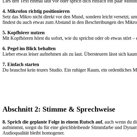
Lies den Text einmal laut vor oder sprich dich einfach ein paar Minu
4. Mikrofon richtig positionieren
Setz das Mikro nicht direkt vor den Mund, sondern leicht versetzt, 
findest du auch etwas zum Abstand in den Beschreibungen des Mikro
5. Kopfhörer nutzen
Mit Kopfhörern hörst du sofort, wie du sprichst oder ob etwas stört – 
6. Pegel im Blick behalten
Lieber etwas leiser aufnehmen als zu laut. Übersteuern lässt sich kaum
7. Einfach starten
Du brauchst kein teures Studio. Ein ruhiger Raum, ein ordentliches 
Abschnitt 2: Stimme & Sprechweise
8. Sprich die geplante Folge in einem Rutsch auf
, auch wenn du di
aufnimmst, sorgst du für eine gleichbleibende Stimmfarbe und Dynami
Audioqualität bleibt homogener.