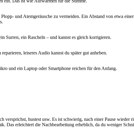
ten ein. Das ist wie Aufwärmen für die Stimme.
um Plopp- und Atemgeräusche zu vermeiden. Ein Abstand von etwa einer
s.
ein Surren, ein Rascheln – und kannst es gleich korrigieren.
 reparieren, leiseres Audio kannst du später gut anheben.
Mikro und ein Laptop oder Smartphone reichen für den Anfang.
ch versprichst, hustest usw. Es ist schwierig, nach einer Pause wiede
k. Das erleichtert die Nachbearbeitung erheblich, da du weniger Schni