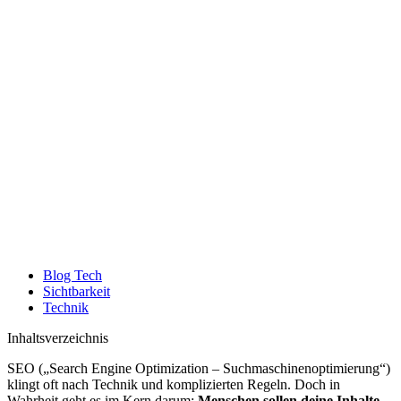
Blog Tech
Sichtbarkeit
Technik
Inhaltsverzeichnis
SEO („Search Engine Optimization – Suchmaschinenoptimierung“)
klingt oft nach Technik und komplizierten Regeln. Doch in
Wahrheit geht es im Kern darum:
Menschen sollen deine Inhalte